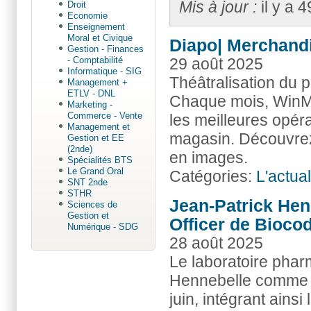
Mis à jour :
il y a 
Droit
Economie
Enseignement
Moral et Civique
Diapo| Merchandi
Gestion - Finances
29 août 2025
- Comptabilité
Informatique - SIG
Théâtralisation du p
Management +
ETLV - DNL
Chaque mois, WinMin
Marketing -
Commerce - Vente
les meilleures opé
Management et
magasin. Découvrez
Gestion et EE
(2nde)
en images.
Spécialités BTS
Le Grand Oral
Catégories:
L'actua
SNT 2nde
STHR
Jean-Patrick Hen
Sciences de
Gestion et
Officer de Bioco
Numérique - SDG
28 août 2025
Le laboratoire pha
Hennebelle comme C
juin, intégrant ainsi