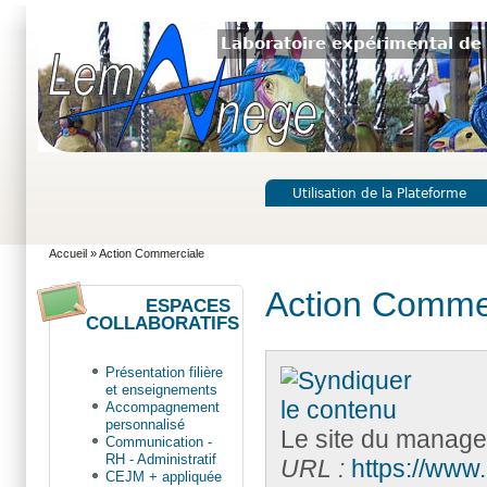
Laboratoire expérimental de 
Utilisation de la Plateforme
Accueil
» Action Commerciale
Action Comme
ESPACES
COLLABORATIFS
Présentation filière
et enseignements
Accompagnement
personnalisé
Le site du manag
Communication -
RH - Administratif
URL :
https://www
CEJM + appliquée