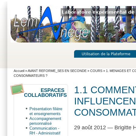
Laboratoire expérimental de 
Utilisation de la Plateforme
Accueil
»
AVANT REFORME_SES EN SECONDE
»
COURS
»
1. MENAGES ET 
CONSOMMATEURS ?
1.1 COMMEN
ESPACES
COLLABORATIFS
INFLUENCENT
Présentation filière
CONSOMMAT
et enseignements
Accompagnement
personnalisé
29 août 2012 — Brigitte H
Communication -
RH - Administratif