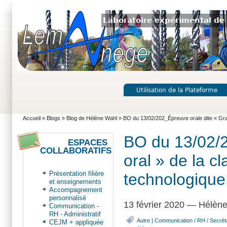
Laboratoire expérimental de 
Utilisation de la Plateforme
Accueil
»
Blogs
»
Blog de Hélène Wahl
» BO du 13/02/202_Épreuve orale dite « Gran
BO du 13/02/2
ESPACES
COLLABORATIFS
oral » de la c
Présentation filière
technologique
et enseignements
Accompagnement
personnalisé
13 février 2020 — Hélèn
Communication -
RH - Administratif
Autre
|
Communication / RH / Secréta
CEJM + appliquée