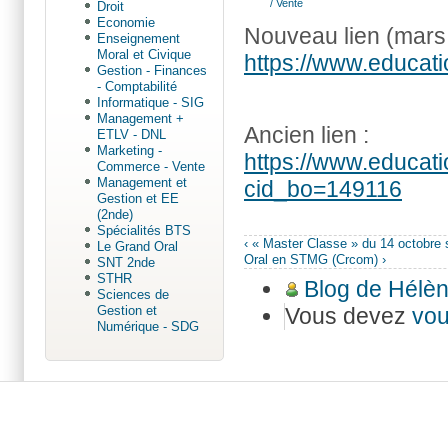
/ Vente
Droit
Economie
Nouveau lien (mars
Enseignement
Moral et Civique
https://www.educat
Gestion - Finances
- Comptabilité
Informatique - SIG
Management +
Ancien lien :
ETLV - DNL
Marketing -
https://www.educatio
Commerce - Vente
Management et
cid_bo=149116
Gestion et EE
(2nde)
Spécialités BTS
‹ « Master Classe » du 14 octobre 
Le Grand Oral
Oral en STMG (Crcom) ›
SNT 2nde
STHR
Blog de Hélè
Sciences de
Vous devez
vou
Gestion et
Numérique - SDG