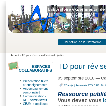
Laboratoire expérimental de 
Utilisation de la Plateforme
Accueil
» TD pour réviser la décision de justice
TD pour révise
ESPACES
COLLABORATIFS
05 septembre 2010 — Ca
Présentation filière
et enseignements
TD sujet
|
Terminale STG CFE
|
Droi
Accompagnement
Ressource publi
personnalisé
Communication -
Vous devez vous
i
RH - Administratif
CEJM + appliquée