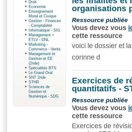
les finalités e
Droit
organisations 
Economie
Enseignement
Moral et Civique
Ressource publiée
Gestion - Finances
- Comptabilité
Vous devez vous
i
Informatique - SIG
cette ressource
Management +
ETLV - DNL
voici le dossier et l
Marketing -
Commerce - Vente
Management et
corinne d
Gestion et EE
(2nde)
Spécialités BTS
Le Grand Oral
SNT 2nde
Exercices de ré
STHR
quantitatifs - 
Sciences de
Gestion et
Numérique - SDG
Ressource publiée
Vous devez vous
i
cette ressource
Exercices de révision