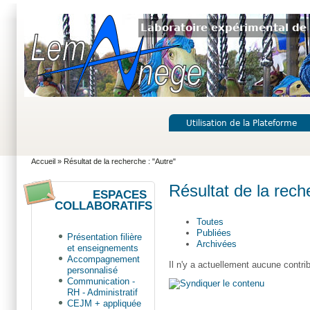
Laboratoire expérimental de 
Utilisation de la Plateforme
Accueil
» Résultat de la recherche : "Autre"
Résultat de la rech
ESPACES
COLLABORATIFS
Toutes
Publiées
Présentation filière
Archivées
et enseignements
Accompagnement
Il n'y a actuellement aucune contri
personnalisé
Communication -
RH - Administratif
CEJM + appliquée