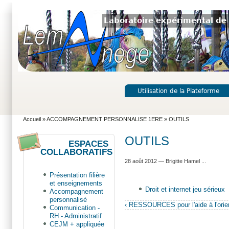
Laboratoire expérimental de 
Utilisation de la Plateforme
Accueil
»
ACCOMPAGNEMENT PERSONNALISE 1ERE
» OUTILS
OUTILS
ESPACES
COLLABORATIFS
28 août 2012 — Brigitte Hamel ...
Présentation filière
et enseignements
Droit et internet jeu sérieux
Accompagnement
personnalisé
‹ RESSOURCES pour l'aide à l'ori
Communication -
RH - Administratif
CEJM + appliquée