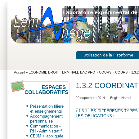
Laboratoire expérimental de 
Utilisation de la Plateforme
Accueil
»
ECONOMIE DROIT TERMINALE BAC PRO
»
COURS
»
COURS
» 1.3.
1.3.2 COORDINAT
ESPACES
COLLABORATIFS
20 septembre 2014 — Brigitte Hamel ...
Présentation filière
‹ 1.3.1 LES DIFFERENTS TYPE
et enseignements
LES OBLIGATIONS ›
Accompagnement
personnalisé
Communication -
RH - Administratif
CEJM + appliquée