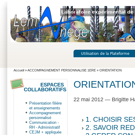
Laboratoire expérimental de 
Utilisation de la Plateforme
Accueil
»
ACCOMPAGNEMENT PERSONNALISE 1ERE
» ORIENTATION
ORIENTATIO
ESPACES
COLLABORATIFS
22 mai 2012 — Brigitte Ha
Présentation filière
et enseignements
Accompagnement
1. CHOISIR S
personnalisé
Communication -
2. SAVOIR RE
RH - Administratif
CEJM + appliquée