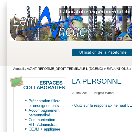
Laboratoire expérimental de 
Utilisation de la Plateforme
Accueil
»
AVANT REFORME_DROIT TERMINALE L (DGEMC)
»
EVALUATIONS
»
LA PERSONNE
ESPACES
COLLABORATIFS
22 mai 2012 — Brigitte Hamel ...
Présentation filière
‹ Quiz sur la responsabilité
haut
LE
et enseignements
Accompagnement
personnalisé
Communication -
RH - Administratif
CEJM + appliquée