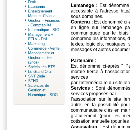
Droit
Lemanege :
Est dénommé c
Economie
accessible à l'adresse htt
Enseignement
sous domaines.
Moral et Civique
Gestion - Finances
Contenu :
Est dénommé ci-a
- Comptabilité
en ligne sur lemanege p
Informatique - SIG
communiquée par le biais
Management +
comprend les informations, 
ETLV - DNL
textes, logiciels, musiques,
Marketing -
Commerce - Vente
messages et autres document
Management et
Gestion et EE
Partenaire :
(2nde)
Est dénommé ci-après " Pa
Spécialités BTS
morale tierce à l’associatio
Le Grand Oral
SNT 2nde
services
STHR
par l'intermédiaire du site l
Sciences de
Services :
Sont dénommés c
Gestion et
services proposés par
Numérique - SDG
l’association sur le site l
autre, en la possibilité pou
communautaire clés en main.
gratuitement (pour les me
cotisation annuelle (pour les
Association :
Est dénommé c